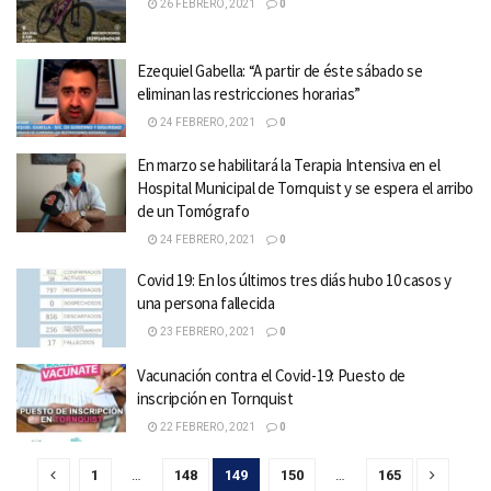
26 FEBRERO, 2021
0
Ezequiel Gabella: “A partir de éste sábado se
eliminan las restricciones horarias”
24 FEBRERO, 2021
0
En marzo se habilitará la Terapia Intensiva en el
Hospital Municipal de Tornquist y se espera el arribo
de un Tomógrafo
24 FEBRERO, 2021
0
Covid 19: En los últimos tres diás hubo 10 casos y
una persona fallecida
23 FEBRERO, 2021
0
Vacunación contra el Covid-19: Puesto de
inscripción en Tornquist
22 FEBRERO, 2021
0
1
…
148
149
150
…
165