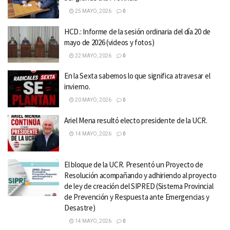
25 MAYO, 2026
0
HCD.: Informe de la sesión ordinaria del día 20 de
mayo de 2026 (videos y fotos)
22 MAYO, 2026
0
En la Sexta sabemos lo que significa atravesar el
invierno.
20 MAYO, 2026
0
Ariel Mena resultó electo presidente de la UCR.
14 MAYO, 2026
0
El bloque de la UCR. Presentó un Proyecto de
Resolución acompañando y adhiriendo al proyecto
de ley de creación del SIPRED (Sistema Provincial
de Prevención y Respuesta ante Emergencias y
Desastre)
14 MAYO, 2026
0