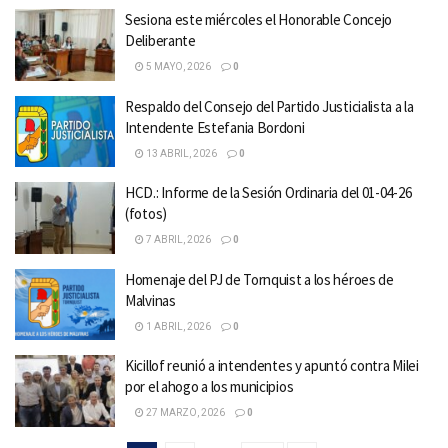
Sesiona este miércoles el Honorable Concejo
Deliberante
5 MAYO, 2026
0
Respaldo del Consejo del Partido Justicialista a la
Intendente Estefania Bordoni
13 ABRIL, 2026
0
HCD.: Informe de la Sesión Ordinaria del 01-04-26
(fotos)
7 ABRIL, 2026
0
Homenaje del PJ de Tornquist a los héroes de
Malvinas
1 ABRIL, 2026
0
Kicillof reunió a intendentes y apuntó contra Milei
por el ahogo a los municipios
27 MARZO, 2026
0