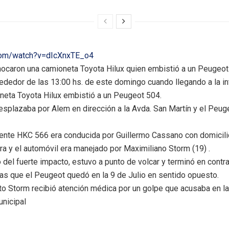
com/watch?v=dIcXnxTE_o4
hocaron una camioneta Toyota Hilux quien embistió a un Peugeo
lrededor de las 13:00 hs. de este domingo cuando llegando a la i
neta Toyota Hilux embistió a un Peugeot 504.
esplazaba por Alem en dirección a la Avda. San Martín y el Peug
ente HKC 566 era conducida por Guillermo Cassano con domicili
ra y el automóvil era manejado por Maximiliano Storm (19) .
 del fuerte impacto, estuvo a punto de volcar y terminó en cont
as que el Peugeot quedó en la 9 de Julio en sentido opuesto.
cto Storm recibió atención médica por un golpe que acusaba en l
unicipal