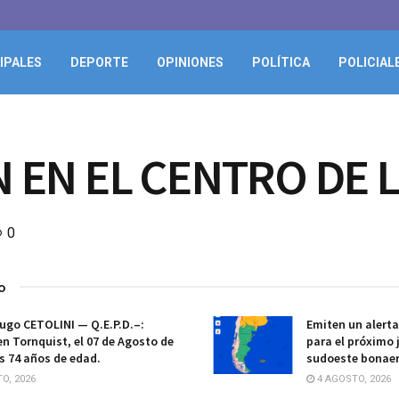
IPALES
DEPORTE
OPINIONES
POLÍTICA
POLICIAL
 EN EL CENTRO DE 
0
o
ugo CETOLINI — Q.E.P.D.–:
Emiten un alert
en Tornquist, el 07 de Agosto de
para el próximo 
os 74 años de edad.
sudoeste bonae
O, 2026
4 AGOSTO, 2026