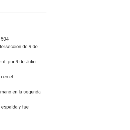
t 504
ntersección de 9 de
eot por 9 de Julio
o en el
ramano en la segunda
a espalda y fue