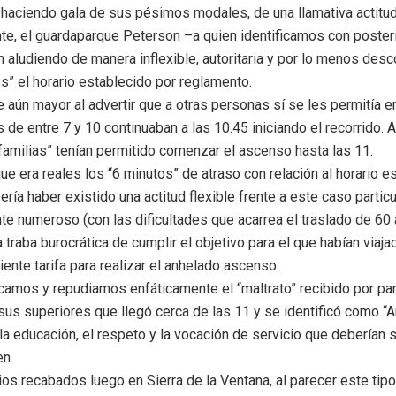
, haciendo gala de sus pésimos modales, de una llamativa actitud
e, el guardaparque Peterson –a quien identificamos con posteri
 aludiendo de manera inflexible, autoritaria y por lo menos de
s” el horario establecido por reglamento.
e aún mayor al advertir que a otras personas sí se les permitía 
 de entre 7 y 10 continuaban a las 10.45 iniciando el recorrido. 
familias” tenían permitido comenzar el ascenso hasta las 11.
e era reales los “6 minutos” de atraso con relación al horario e
ía haber existido una actitud flexible frente a este caso partic
nte numeroso (con las dificultades que acarrea el traslado de 6
 traba burocrática de cumplir el objetivo para el que habían viaja
ente tarifa para realizar el anhelado ascenso.
ificamos y repudiamos enfáticamente el “maltrato” recibido por p
sus superiores que llegó cerca de las 11 y se identificó como “A
la educación, el respeto y la vocación de servicio que deberían 
en.
os recabados luego en Sierra de la Ventana, al parecer este tip