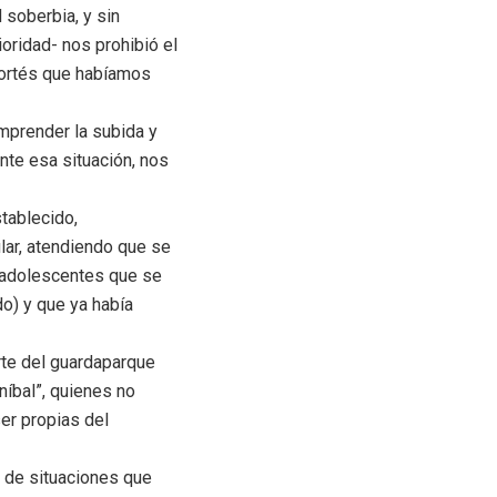
 soberbia, y sin
oridad- nos prohibió el
scortés que habíamos
emprender la subida y
Ante esa situación, nos
stablecido,
ular, atendiendo que se
0 adolescentes que se
do) y que ya había
arte del guardaparque
níbal”, quienes no
ser propias del
o de situaciones que