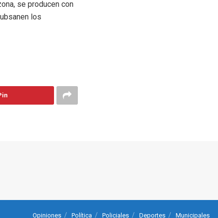
a zona, se producen con
subsanen los
Pin
Opiniones
Política
Policiales
Deportes
Municipales