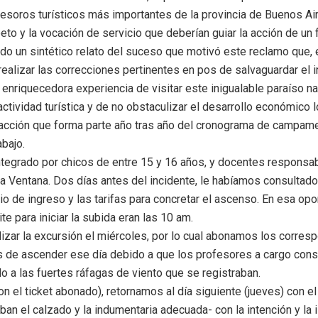
tesoros turísticos más importantes de la provincia de Buenos Ai
eto y la vocación de servicio que deberían guiar la acción de un 
indo un sintético relato del suceso que motivó este reclamo que
 realizar las correcciones pertinentes en pos de salvaguardar el 
a enriquecedora experiencia de visitar este inigualable paraíso n
actividad turística y de no obstaculizar el desarrollo económico 
racción que forma parte año tras año del cronograma de campame
abajo.
ntegrado por chicos de entre 15 y 16 años, y docentes responsa
la Ventana. Dos días antes del incidente, le habíamos consultado
rio de ingreso y las tarifas para concretar el ascenso. En esa op
te para iniciar la subida eran las 10 am.
alizar la excursión el miércoles, por lo cual abonamos los corres
s de ascender ese día debido a que los profesores a cargo cons
 a las fuertes ráfagas de viento que se registraban.
n el ticket abonado), retornamos al día siguiente (jueves) con e
ban el calzado y la indumentaria adecuada- con la intención y la 