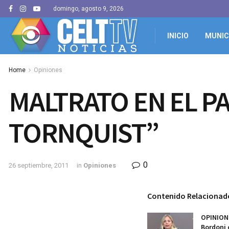
domingo, agosto 9, 2026
INICIO
MUNIC
Home
Opiniones
MALTRATO EN EL P
TORNQUIST”
0
26 septiembre, 2011
in
Opiniones
Contenido Relacionad
OPINIONE
Bordoni 