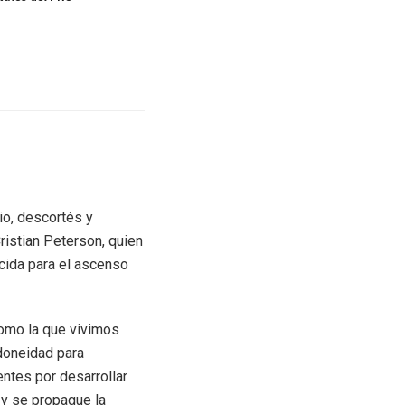
rio, descortés y
istian Peterson, quien
cida para el ascenso
como la que vivimos
idoneidad para
ntes por desarrollar
 y se propague la