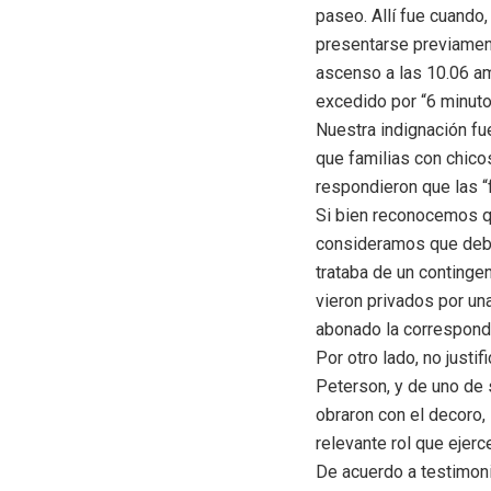
paseo. Allí fue cuando
presentarse previament
ascenso a las 10.06 am
excedido por “6 minuto
Nuestra indignación fu
que familias con chicos
respondieron que las “
Si bien reconocemos qu
consideramos que deber
trataba de un continge
vieron privados por una
abonado la correspondi
Por otro lado, no just
Peterson, y de uno de 
obraron con el decoro, 
relevante rol que ejerc
De acuerdo a testimoni