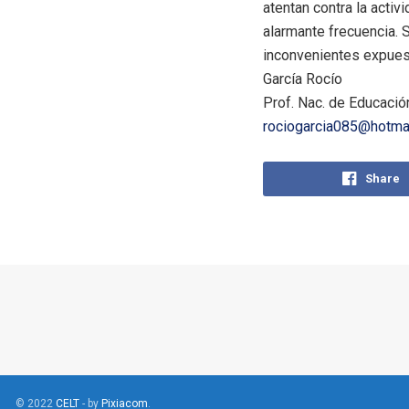
atentan contra la activ
alarmante frecuencia.
inconvenientes expuest
García Rocío
Prof. Nac. de Educación
rociogarcia085@hotma
Share
© 2022
CELT
- by
Pixiacom
.