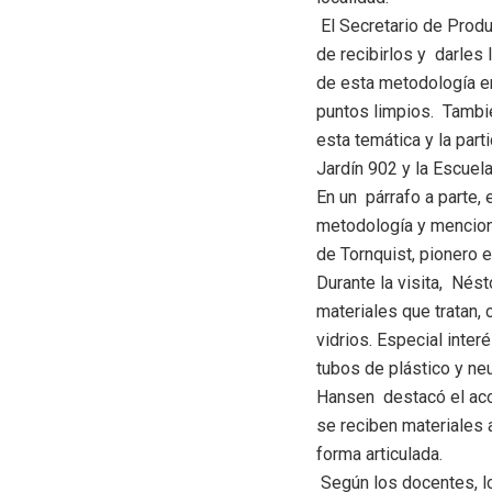
El Secretario de Produ
de recibirlos y darles 
de esta metodología en
puntos limpios. Tambié
esta temática y la par
Jardín 902 y la Escuel
En un párrafo a parte, 
metodología y mencion
de Tornquist, pionero e
Durante la visita, Nés
materiales que tratan, 
vidrios. Especial inter
tubos de plástico y ne
Hansen destacó el aco
se reciben materiales a
forma articulada.
Según los docentes, l