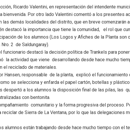
cción, Ricardo Valentini, en representación del intendente munici
la bienvenida. Por otro lado Valentini comentó a los presentes a
 las demás localidades del distrito, que en breve comenzarán 
n destacó la importancia que tiene la comunidad, el rol que c
ticipación de los alumnos (Los Logos y Afiches de la Planta son
a Nro. 2 de Saldungaray).
el funcionario destacó la decisión política de Trankels para pone
ó la actividad que viene desarrollando desde hace mucho tiemp
n el reciclado de materiales.
tor Hansen, responsable de la planta, explicó el funcionamiento 
como se selecciona y enfarda el papel cartón, botellas y plástic
és despertó a los alumnos la disposición final de las pilas, las 
utralizadas con bentonita.
mpañamiento comunitario y la forma progresiva del proceso. P
 reciclar de Sierra de La Ventana, por lo que las delegaciones m
os alumnos están trabajando desde hace mucho tiempo con el te