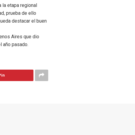
a la etapa regional
d, prueba de ello
 queda destacar el buen
enos Aires que dio
el año pasado.
Pin