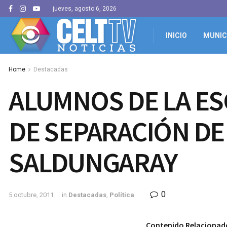
jueves, agosto 6, 2026
INICIO
MUNIC
Home
Destacadas
ALUMNOS DE LA ESC
DE SEPARACIÓN DE
SALDUNGARAY
0
5 octubre, 2011
in
Destacadas
,
Política
Contenido Relacionad