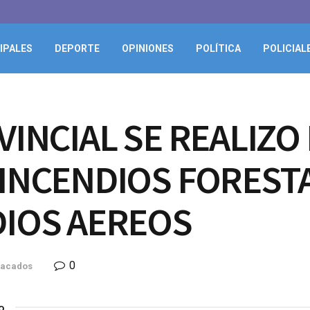
IPALES
DEPORTE
OPINIONES
POLÍTICA
POLICIAL
INCIAL SE REALIZO
INCENDIOS FORESTA
DIOS AEREOS
0
tacados
o