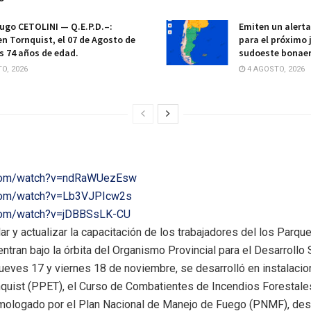
ugo CETOLINI — Q.E.P.D.–:
Emiten un alert
en Tornquist, el 07 de Agosto de
para el próximo 
os 74 años de edad.
sudoeste bonae
O, 2026
4 AGOSTO, 2026
.com/watch?v=ndRaWUezEsw
.com/watch?v=Lb3VJPIcw2s
.com/watch?v=jDBBSsLK-CU
lar y actualizar la capacitación de los trabajadores del los Parq
ntran bajo la órbita del Organismo Provincial para el Desarrollo
ueves 17 y viernes 18 de noviembre, se desarrolló en instalaci
nquist (PPET), el Curso de Combatientes de Incendios Forestale
ologado por el Plan Nacional de Manejo de Fuego (PNMF), des