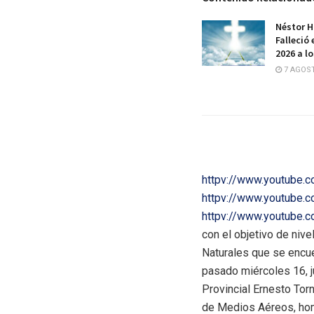
Néstor H
Falleció 
2026 a l
7 AGOST
httpv://www.youtube
httpv://www.youtube
httpv://www.youtube
con el objetivo de nive
Naturales que se encue
pasado miércoles 16, j
Provincial Ernesto Tor
de Medios Aéreos, hom