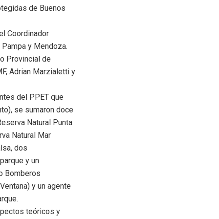
rotegidas de Buenos
el Coordinador
La Pampa y Mendoza.
o Provincial de
, Adrian Marzialetti y
entes del PPET que
nto), se sumaron doce
Reserva Natural Punta
rva Natural Mar
lsa, dos
parque y un
tro Bomberos
a Ventana) y un agente
arque.
spectos teóricos y