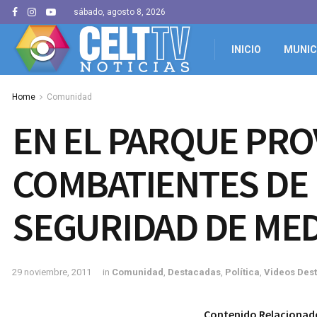
sábado, agosto 8, 2026
INICIO
MUNIC
Home
Comunidad
EN EL PARQUE PROV
COMBATIENTES DE 
SEGURIDAD DE ME
29 noviembre, 2011
in
Comunidad
,
Destacadas
,
Política
,
Videos Des
Contenido Relacionad