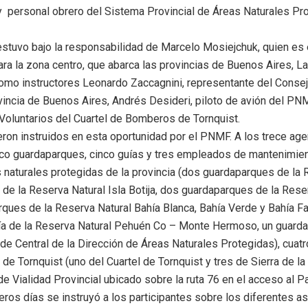
y personal obrero del Sistema Provincial de Áreas Naturales P
stuvo bajo la responsabilidad de Marcelo Mosiejchuk, quien es 
a la zona centro, que abarca las provincias de Buenos Aires, 
omo instructores Leonardo Zaccagnini, representante del Consej
incia de Buenos Aires, Andrés Desideri, piloto de avión del PNMF
oluntarios del Cuartel de Bomberos de Tornquist.
ron instruidos en esta oportunidad por el PNMF. A los trece ag
inco guardaparques, cinco guías y tres empleados de mantenimie
 naturales protegidas de la provincia (dos guardaparques de la 
 de la Reserva Natural Isla Botija, dos guardaparques de la Rese
rques de la Reserva Natural Bahía Blanca, Bahía Verde y Bahía Fa
ía de la Reserva Natural Pehuén Co – Monte Hermoso, un guarda
ede Central de la Dirección de Áreas Naturales Protegidas), cua
 de Tornquist (uno del Cuartel de Tornquist y tres de Sierra de l
e Vialidad Provincial ubicado sobre la ruta 76 en el acceso al P
os días se instruyó a los participantes sobre los diferentes a