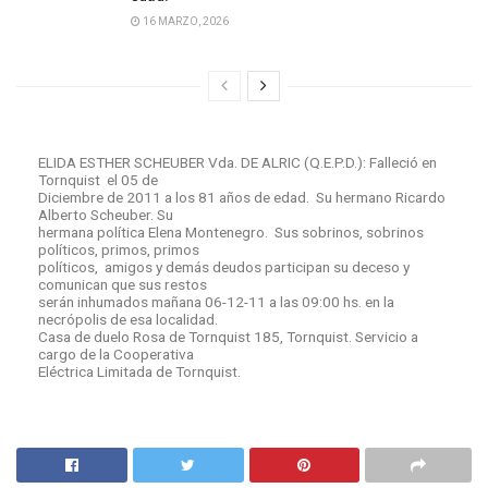
16 MARZO, 2026
ELIDA ESTHER SCHEUBER Vda. DE ALRIC (Q.E.P.D.): Falleció en
Tornquist el 05 de
Diciembre de 2011 a los 81 años de edad. Su hermano Ricardo
Alberto Scheuber. Su
hermana política Elena Montenegro. Sus sobrinos, sobrinos
políticos, primos, primos
políticos, amigos y demás deudos participan su deceso y
comunican que sus restos
serán inhumados mañana 06-12-11 a las 09:00 hs. en la
necrópolis de esa localidad.
Casa de duelo Rosa de Tornquist 185, Tornquist. Servicio a
cargo de la Cooperativa
Eléctrica Limitada de Tornquist.