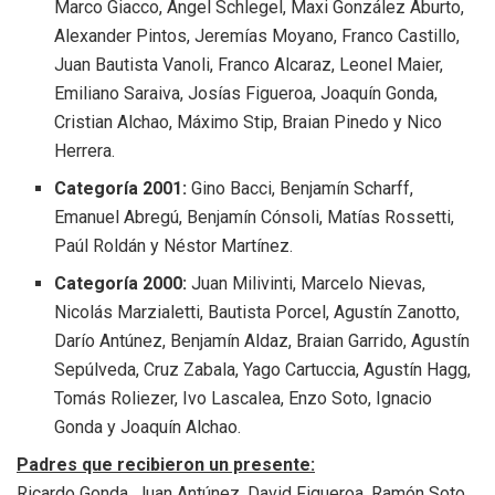
Marco Giacco, Ángel Schlegel, Maxi González Aburto,
Alexander Pintos, Jeremías Moyano, Franco Castillo,
Juan Bautista Vanoli, Franco Alcaraz, Leonel Maier,
Emiliano Saraiva, Josías Figueroa, Joaquín Gonda,
Cristian Alchao, Máximo Stip, Braian Pinedo y Nico
Herrera.
Categoría 2001:
Gino Bacci, Benjamín Scharff,
Emanuel Abregú, Benjamín Cónsoli, Matías Rossetti,
Paúl Roldán y Néstor Martínez.
Categoría 2000:
Juan Milivinti, Marcelo Nievas,
Nicolás Marzialetti, Bautista Porcel, Agustín Zanotto,
Darío Antúnez, Benjamín Aldaz, Braian Garrido, Agustín
Sepúlveda, Cruz Zabala, Yago Cartuccia, Agustín Hagg,
Tomás Roliezer, Ivo Lascalea, Enzo Soto, Ignacio
Gonda y Joaquín Alchao.
Padres que recibieron un presente:
Ricardo Gonda, Juan Antúnez, David Figueroa, Ramón Soto,