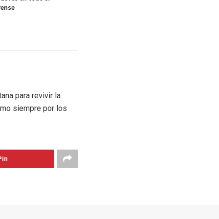
rense
na para revivir la
omo siempre por los
Pin