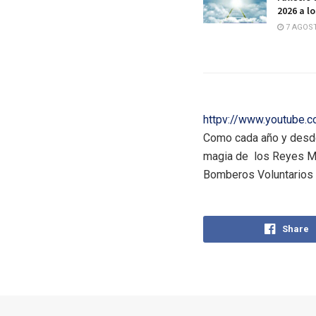
2026 a l
7 AGOST
httpv://www.youtube
Como cada año y desde 
magia de los Reyes Ma
Bomberos Voluntarios d
Share