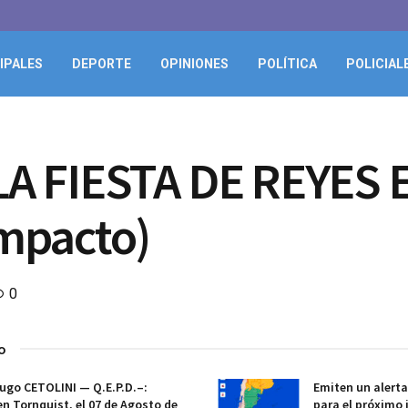
IPALES
DEPORTE
OPINIONES
POLÍTICA
POLICIAL
A FIESTA DE REYES 
mpacto)
0
o
ugo CETOLINI — Q.E.P.D.–:
Emiten un alert
en Tornquist, el 07 de Agosto de
para el próximo 