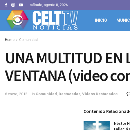
sábado, agosto 8, 2026
INICIO
MUNIC
Home
Comunidad
UNA MULTITUD EN L
VENTANA (video co
6 enero, 2012
in
Comunidad
,
Destacadas
,
Videos Destacados
Contenido Relacionad
Néstor H
Falleció 