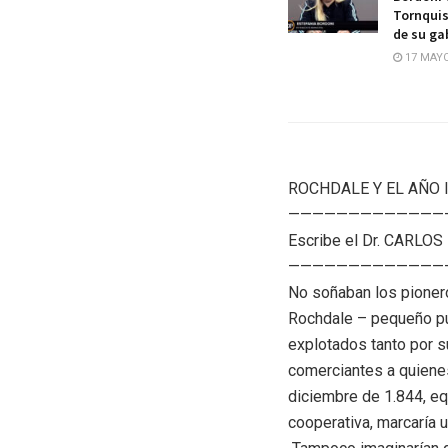
Tornquis
de su ga
17 MAYO
ROCHDALE Y EL AÑO 
—————————————
Escribe el Dr. CARLO
—————————————
No soñaban los pioner
Rochdale – pequeño pu
explotados tanto por 
comerciantes a quienes
diciembre de 1.844, equ
cooperativa, marcaría 