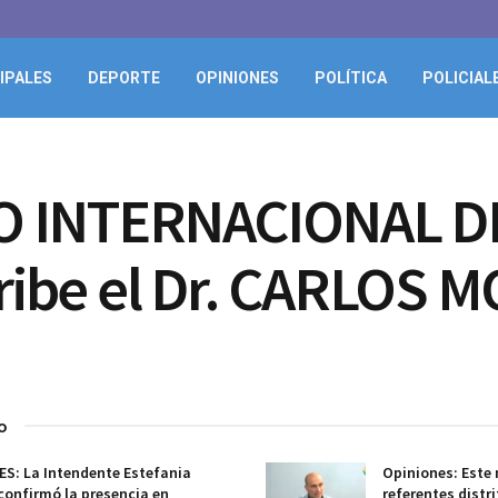
IPALES
DEPORTE
OPINIONES
POLÍTICA
POLICIAL
O INTERNACIONAL D
ibe el Dr. CARLOS 
o
S: La Intendente Estefania
Opiniones: Este 
confirmó la presencia en
referentes distr