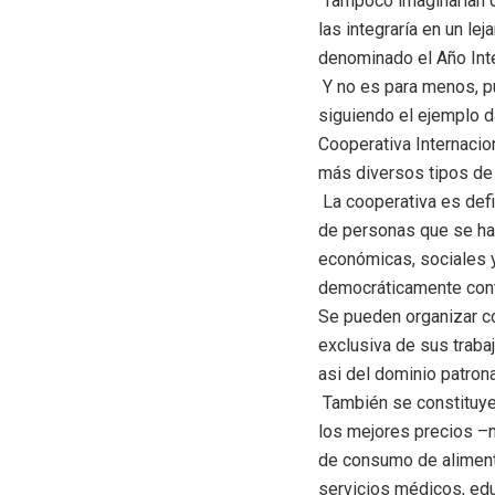
Tampoco imaginarían q
las integraría en un le
denominado el Año Inte
Y no es para menos, pu
siguiendo el ejemplo d
Cooperativa Internacion
más diversos tipos de
La cooperativa es defi
de personas que se han
económicas, sociales 
democráticamente cont
Se pueden organizar co
exclusiva de sus traba
asi del dominio patron
También se constituyen
los mejores precios –n
de consumo de alimento
servicios médicos, edu