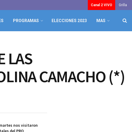
Canal 2 VIVO
Grilla
ES
PROGRAMAS
ELECCIONES 2023
MAS
E LAS
MOLINA CAMACHO (*)
martes nos visitaron
itales del PRO