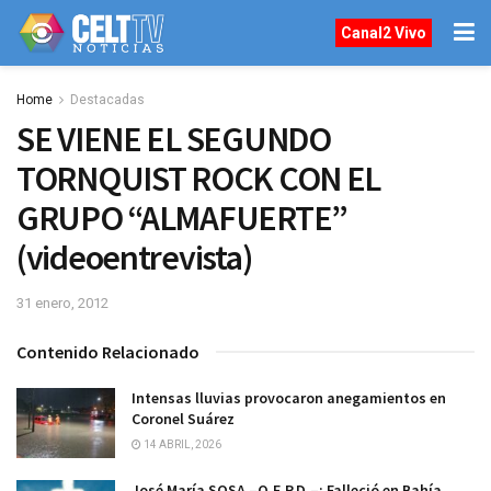
Canal2 Vivo
Home
Destacadas
SE VIENE EL SEGUNDO
TORNQUIST ROCK CON EL
GRUPO “ALMAFUERTE”
(videoentrevista)
31 enero, 2012
Contenido Relacionado
Intensas lluvias provocaron anegamientos en
Coronel Suárez
14 ABRIL, 2026
José María SOSA –Q.E.P.D.–: Falleció en Bahía