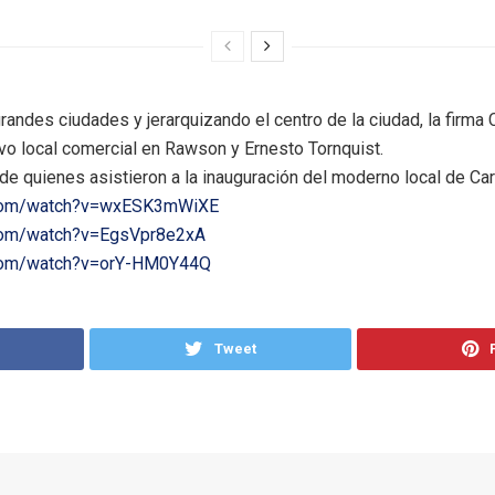
grandes ciudades y jerarquizando el centro de la ciudad, la firma
o local comercial en Rawson y Ernesto Tornquist.
e quienes asistieron a la inauguración del moderno local de Ca
.com/watch?v=wxESK3mWiXE
.com/watch?v=EgsVpr8e2xA
.com/watch?v=orY-HM0Y44Q
Tweet