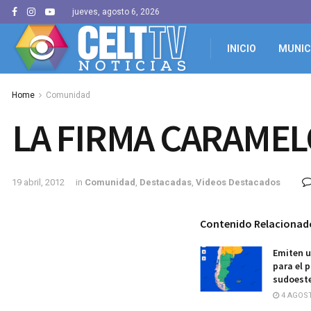
jueves, agosto 6, 2026
INICIO
MUNIC
Home
Comunidad
LA FIRMA CARAMEL
19 abril, 2012
in
Comunidad
,
Destacadas
,
Videos Destacados
Contenido Relacionad
Emiten u
para el 
sudoest
4 AGOST