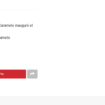
 Caramelo inauguró el
ramelo
Pin