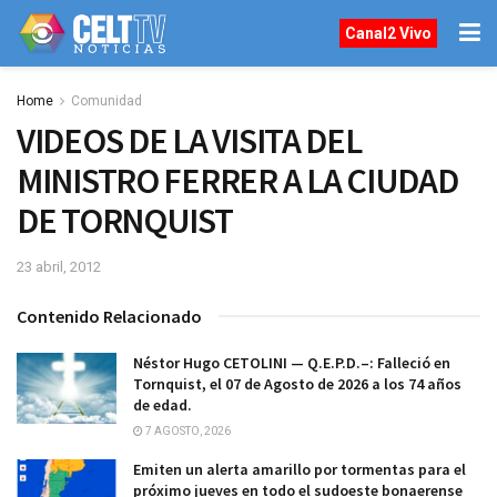
Canal2 Vivo
Home
Comunidad
VIDEOS DE LA VISITA DEL
MINISTRO FERRER A LA CIUDAD
DE TORNQUIST
23 abril, 2012
Contenido Relacionado
Néstor Hugo CETOLINI — Q.E.P.D.–: Falleció en
Tornquist, el 07 de Agosto de 2026 a los 74 años
de edad.
7 AGOSTO, 2026
Emiten un alerta amarillo por tormentas para el
próximo jueves en todo el sudoeste bonaerense