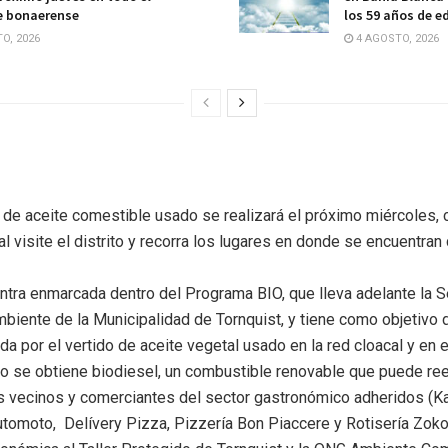
e bonaerense
los 59 años de e
O, 2026
4 AGOSTO, 2026
 de aceite comestible usado se realizará el próximo miércoles, 
visite el distrito y recorra los lugares en donde se encuentran
ra enmarcada dentro del Programa BIO, que lleva adelante la S
iente de la Municipalidad de Tornquist, y tiene como objetivo d
 por el vertido de aceite vegetal usado en la red cloacal y en e
 se obtiene biodiesel, un combustible renovable que puede ree
os vecinos y comerciantes del sector gastronómico adheridos (K
utomoto, Delívery Pizza, Pizzería Bon Piaccere y Rotisería Zokos