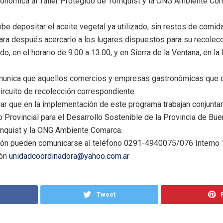
onómica al Taller Protegido de Tornquist y la ONG Ambiente Com
e depositar el aceite vegetal ya utilizado, sin restos de comida
ara después acercarlo a los lugares dispuestos para su recolecci
do, en el horario de 9.00 a 13.00, y en Sierra de la Ventana, en l
munica que aquellos comercios y empresas gastronómicas que 
ircuito de recolección correspondiente.
r que en la implementación de este programa trabajan conjunta
o Provincial para el Desarrollo Sostenible de la Provincia de Bu
rnquist y la ONG Ambiente Comarca.
n pueden comunicarse al teléfono 0291-4940075/076 Interno 1
ión
unidadcoordinadora@yahoo.com.ar
Tweet