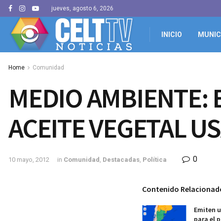
jueves, agosto 6, 2026
INICIO
MUNIC
Home
Comunidad
MEDIO AMBIENTE: 
ACEITE VEGETAL U
0
10 mayo, 2012
in
Comunidad
,
Destacadas
,
Política
Contenido Relacionad
Emiten u
para el 