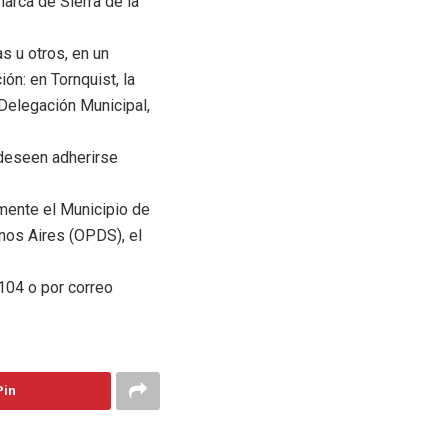
arca de Sierra de la
s u otros, en un
ón: en Tornquist, la
a Delegación Municipal,
deseen adherirse
mente el Municipio de
enos Aires (OPDS), el
04 o por correo
Pin