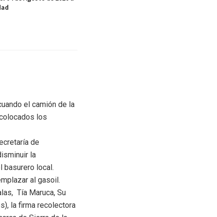
dad
cuando el camión de la
 colocados los
ecretaría de
isminuir la
l basurero local.
mplazar al gasoil.
alas, Tía Maruca, Su
), la firma recolectora