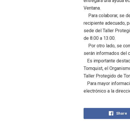
entregará una ayuda ec
Ventana.
Para colaborar, se deb
recipiente adecuado, p
sede del Taller Protegi
de 8.00 a 13.00.
Por otro lado, se co
serán informados del c
Es importante destaca
Tornquist, el Organism
Taller Protegido de To
Para mayor informació
electrónico a la direcc
Share