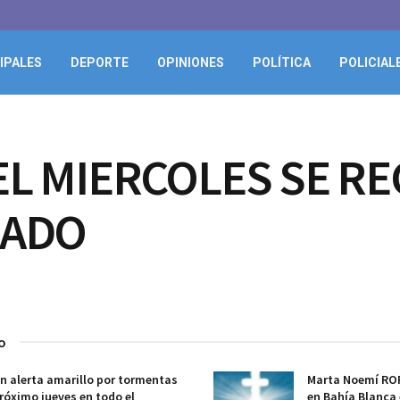
IPALES
DEPORTE
OPINIONES
POLÍTICA
POLICIAL
EL MIERCOLES SE R
SADO
o
n alerta amarillo por tormentas
Marta Noemí ROPP
próximo jueves en todo el
en Bahía Blanca 