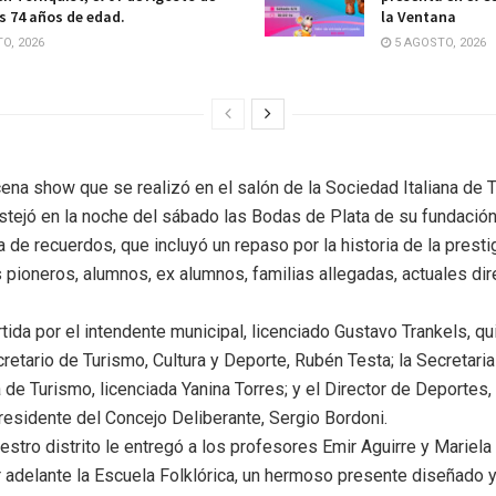
os 74 años de edad.
la Ventana
O, 2026
5 AGOSTO, 2026
ena show que se realizó en el salón de la Sociedad Italiana de T
estejó en la noche del sábado las Bodas de Plata de su fundación
de recuerdos, que incluyó un repaso por la historia de la presti
 pioneros, alumnos, ex alumnos, familias allegadas, actuales dir
da por el intendente municipal, licenciado Gustavo Trankels, qu
etario de Turismo, Cultura y Deporte, Rubén Testa; la Secretaria
ra de Turismo, licenciada Yanina Torres; y el Director de Deportes
residente del Concejo Deliberante, Sergio Bordoni.
stro distrito le entregó a los profesores Emir Aguirre y Mariela
 adelante la Escuela Folklórica, un hermoso presente diseñado y