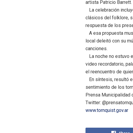
artista Patricio Barrett.
La celebración incluyó
clásicos del folklore,
respuesta de los pres
A esa propuesta musica
local deleitó con su mú
canciones.
La noche no estuvo exen
video recordatorio, pa
el reencuentro de quien
En síntesis, resultó e
sentimiento de los tor
Prensa Municipalidad d
Twitter: @prensatornqu
www.tornquist.gov.ar