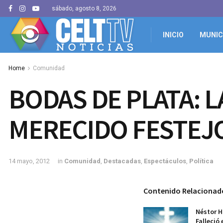
sábado, agosto 8, 2026
INICIO
MUNIC
Home
Comunidad
BODAS DE PLATA: L
MERECIDO FESTEJ
14 mayo, 2012
in
Comunidad
,
Destacadas
,
Espectáculos
,
Política
Contenido Relacionad
Néstor H
Falleció 