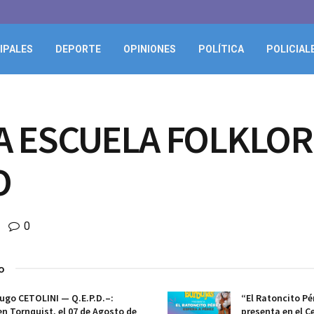
IPALES
DEPORTE
OPINIONES
POLÍTICA
POLICIAL
A ESCUELA FOLKLORI
O
0
o
ugo CETOLINI — Q.E.P.D.–:
“El Ratoncito Pé
en Tornquist, el 07 de Agosto de
presenta en el Ce