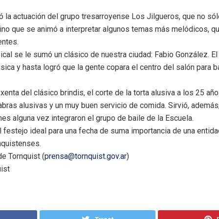
 la actuación del grupo tresarroyense Los Jilgueros, que no sól
 sino que se animó a interpretar algunos temas más melódicos, 
entes.
l se le sumó un clásico de nuestra ciudad: Fabio González. El 
sica y hasta logró que la gente copara el centro del salón para b
ta del clásico brindis, el corte de la torta alusiva a los 25 año
labras alusivas y un muy buen servicio de comida. Sirvió, además
es alguna vez integraron el grupo de baile de la Escuela.
l festejo ideal para una fecha de suma importancia de una entidad
nquistenses.
e Tornquist (
prensa@tornquist.gov.ar
)
ist