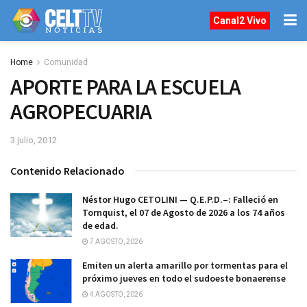
Canal2 Vivo
Home
Comunidad
APORTE PARA LA ESCUELA
AGROPECUARIA
3 julio, 2012
Contenido Relacionado
Néstor Hugo CETOLINI — Q.E.P.D.–: Falleció en
Tornquist, el 07 de Agosto de 2026 a los 74 años
de edad.
7 AGOSTO, 2026
Emiten un alerta amarillo por tormentas para el
próximo jueves en todo el sudoeste bonaerense
4 AGOSTO, 2026