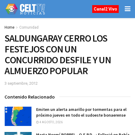
Canal2 Vivo
Home
Comunidad
SALDUNGARAY CERRO LOS
FESTEJOS CON UN
CONCURRIDO DESFILE Y UN
ALMUERZO POPULAR
3 septiembre, 2012
Contenido Relacionado
Emiten un alerta amarillo por tormentas para el
próximo jueves en todo el sudoeste bonaerense
4 AGOSTO, 2026
Marta Noemí ROPPEL –Q.E.P.D.–: Falleció en Bahía