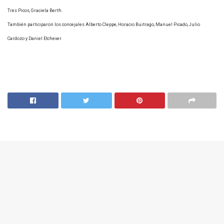
Tres Picos, Graciela Berth.
También participaron los concejales Alberto Cleppe, Horacio Buitrago, Manuel Picado, Julio
Cardozo y Daniel Etchever.