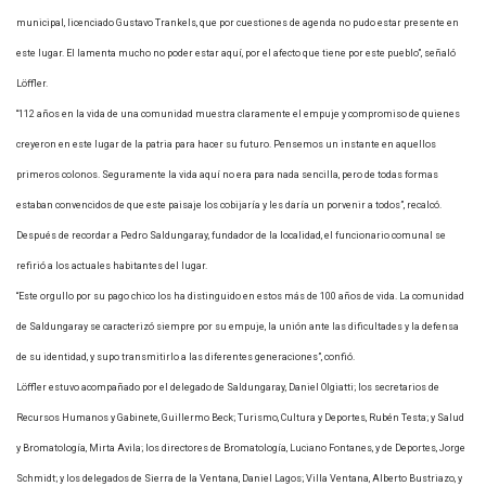
municipal, licenciado Gustavo Trankels, que por cuestiones de agenda no pudo estar presente en
este lugar. El lamenta mucho no poder estar aquí, por el afecto que tiene por este pueblo”, señaló
Löffler.
“112 años en la vida de una comunidad muestra claramente el empuje y compromiso de quienes
creyeron en este lugar de la patria para hacer su futuro. Pensemos un instante en aquellos
primeros colonos. Seguramente la vida aquí no era para nada sencilla, pero de todas formas
estaban convencidos de que este paisaje los cobijaría y les daría un porvenir a todos”, recalcó.
Después de recordar a Pedro Saldungaray, fundador de la localidad, el funcionario comunal se
refirió a los actuales habitantes del lugar.
“Este orgullo por su pago chico los ha distinguido en estos más de 100 años de vida. La comunidad
de Saldungaray se caracterizó siempre por su empuje, la unión ante las dificultades y la defensa
de su identidad, y supo transmitirlo a las diferentes generaciones”, confió.
Löffler estuvo acompañado por el delegado de Saldungaray, Daniel Olgiatti; los secretarios de
Recursos Humanos y Gabinete, Guillermo Beck; Turismo, Cultura y Deportes, Rubén Testa; y Salud
y Bromatología, Mirta Avila; los directores de Bromatología, Luciano Fontanes, y de Deportes, Jorge
Schmidt; y los delegados de Sierra de la Ventana, Daniel Lagos; Villa Ventana, Alberto Bustriazo, y