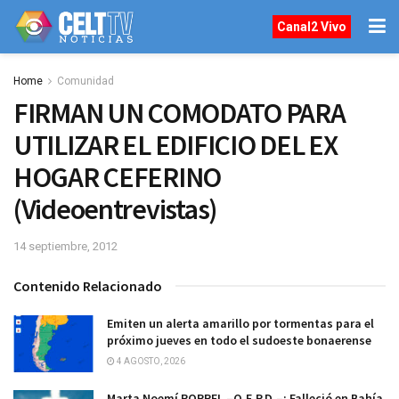
Canal2 Vivo
Home
Comunidad
FIRMAN UN COMODATO PARA
UTILIZAR EL EDIFICIO DEL EX
HOGAR CEFERINO
(Videoentrevistas)
14 septiembre, 2012
Contenido Relacionado
Emiten un alerta amarillo por tormentas para el
próximo jueves en todo el sudoeste bonaerense
4 AGOSTO, 2026
Marta Noemí ROPPEL –Q.E.P.D.–: Falleció en Bahía