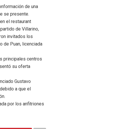
conformación de una
ue se presente.
n el restaurant
artido de Villarino,
ron invitados los
o de Puan, licenciada
s principales centros
esentó su oferta
enciado Gustavo
 debido a que el
ón.
da por los anfitriones