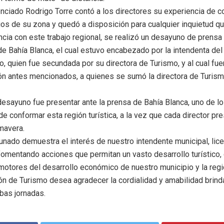
nciado Rodrigo Torre contó a los directores su experiencia de 
ios de su zona y quedó a disposición para cualquier inquietud q
 con este trabajo regional, se realizó un desayuno de prensa e
de Bahía Blanca, el cual estuvo encabezado por la intendenta del p
o, quien fue secundada por su directora de Turismo, y al cual fue
ión antes mencionados, a quienes se sumó la directora de Turism
esayuno fue presentar ante la prensa de Bahía Blanca, uno de lo
e conformar esta región turística, a la vez que cada director pr
imavera.
ado demuestra el interés de nuestro intendente municipal, lic
 fomentando acciones que permitan un vasto desarrollo turístico,
motores del desarrollo económico de nuestro municipio y la regi
ón de Turismo desea agradecer la cordialidad y amabilidad brinda
mbas jornadas.