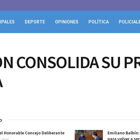
IPALES
DEPORTE
OPINIONES
POLÍTICA
POLICIAL
ON CONSOLIDA SU P
A
o
el Honorable Concejo Deliberante
Emiliano Balbín
para volver a se