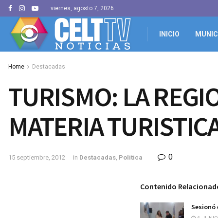
viernes, agosto 7, 2026
INICIO
MUNIC
Home
Destacadas
TURISMO: LA REGI
MATERIA TURISTIC
0
15 septiembre, 2012
in
Destacadas
,
Política
Contenido Relacionad
Sesionó 