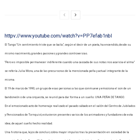
httpv://www.youtube.com/watch?v=PP7efab1nbI
El Tango “Un sentimiento triste que se baila”, según el decir de un poeta, ha encendido, desde su
mismo nacimiento, grandes pasiones y grandes controversias.
“Pero es imposible permanecer indiferente cuando una cascada de sus notas nos acaricia el alma”
se refería Julia Mora, una de las precursoras de la mencionada peña y actual integrante de la
misma.
El 19 de marzo de 1990, un grupo de esas personas a las que conmueve y emociona el son de un
bandoneón o de una orquesta, se reunió para dar forma a un sueño: UNA PEÑA DE TANGO.
En el emocionado acto de homenaje realizado el pasado sábado en el salón del Centro de Jubilados
y Pensionados de Tornquist, estuvieron presentes varios de los animadores y fundadores de esta
idea; de aquel sueño hecho realidad.
Una historia que, lejos de concluir, cobra mayor impulso tras la presentación en sociedad de la