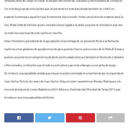
renacida Peña de Tango “El Fueye” al amparo del Centro de Jubilados y Pensionados de Tornquist.
Un nutrido grupo de entusiastas que se presentó en este acto, donde también se rindió un
especial homenaje a aquellos que físicamente hoy no están. Hubo una distinción especial para la
Sra. Nilda Cotta de Vallucci, quien siempre estuvo ligada a la peña y a quien le solicitaron que sea
la madrina espiritual de este sueño en marcha.
Oscar Holzmann, presidente de la agrupación, hizo entrega de un presente floral a la flamante
madrina y tuvo palabras de agradecimiento para quienes fueron precursores de la Peña El Fueye y
quienes asumieron el compromiso de darle continuidad, como así también el Centro de Jubilados
y Pensionados, institución que brinda su estructura y permite albergar a una peña de tango.
En síntesis, una agradable velada que estuvo muy bien animada musicalmente por la orquesta de
Juan Carlos Polizzi, las voces de Juan Carlos Zeky y el joven saavedrense Nicolas Rodriguez y la
enorme jerarquía de Lucas Rabañera y Ailin Morresi, finalistas del Mundial de Tango 2011 que
brindaron una muy aplaudida exhibición.