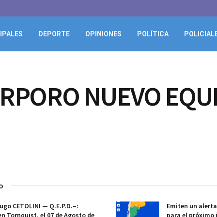
IPALES
DEPORTE
OPINIONES
POLÍTICA
POLICIAL
ORPORO NUEVO EQU
o
ugo CETOLINI — Q.E.P.D.–:
Emiten un alert
en Tornquist, el 07 de Agosto de
para el próximo 