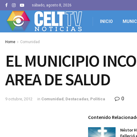
sábado, agosto 8, 2026
INICIO
MUNIC
Home
Comunidad
EL MUNICIPIO INC
AREA DE SALUD
0
9 octubre, 2012
in
Comunidad
,
Destacadas
,
Política
Contenido Relacionad
Néstor H
Falleció 