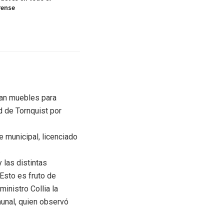
rense
ran muebles para
d de Tornquist por
 municipal, licenciado
.
 las distintas
Esto es fruto de
inistro Collia la
munal, quien observó