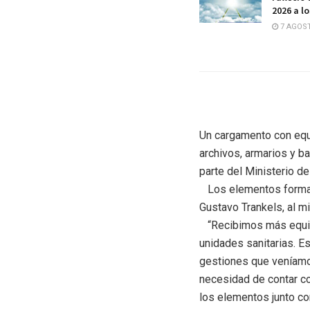
2026 a l
7 AGOST
Un cargamento con equ
archivos, armarios y b
parte del Ministerio d
Los elementos forman p
Gustavo Trankels, al mi
“Recibimos más equipam
unidades sanitarias. E
gestiones que veníamos
necesidad de contar co
los elementos junto con 