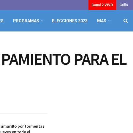
Canal 2 VIVO
Grilla
ES
PROGRAMAS
ELECCIONES 2023
MAS
IPAMIENTO PARA EL
a amarillo por tormentas
jueves en todo el