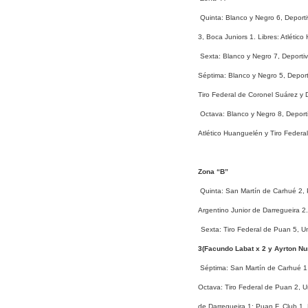
Quinta: Blanco y Negro 6, Deport
3, Boca Juniors 1. Libres: Atléti
Sexta: Blanco y Negro 7, Deporti
Séptima: Blanco y Negro 5, Deport
Tiro Federal de Coronel Suárez y 
Octava: Blanco y Negro 8, Deport
Atlético Huanguelén y Tiro Federa
Zona “B”
Quinta: San Martín de Carhué 2,
Argentino Junior de Darregueira 2
Sexta: Tiro Federal de Puan 5, U
3(Facundo Labat x 2 y Ayrton Nu
Séptima: San Martín de Carhué 1,
Octava: Tiro Federal de Puan 2, 
de Darregueira 1; Puan F. Club 1,