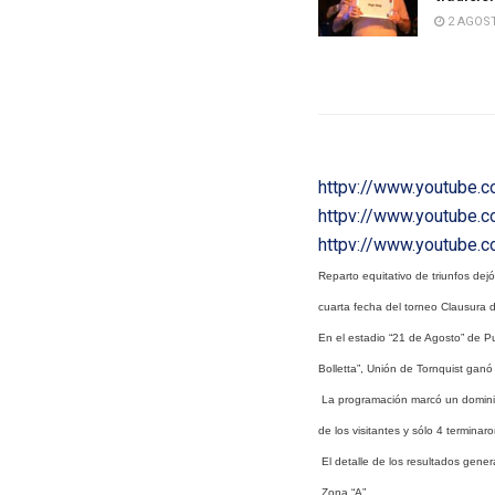
2 AGOST
httpv://www.youtube
httpv://www.youtube
httpv://www.youtube.
Reparto equitativo de triunfos dej
cuarta fecha del torneo Clausura d
En el estadio “21 de Agosto” de P
Bolletta”, Unión de Tornquist ganó
La programación marcó un domini
de los visitantes y sólo 4 terminar
El detalle de los resultados gener
Zona “A”