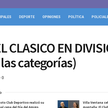
IPALES
DEPORTE
OPINIONES
POLÍTICA
POLICIAL
EL CLASICO EN DIVI
las categorías)
0
o
oto Club Deportivo realizó su
Villa Ventana ce
nal cena del Día del Amigo
montaña: El Clu