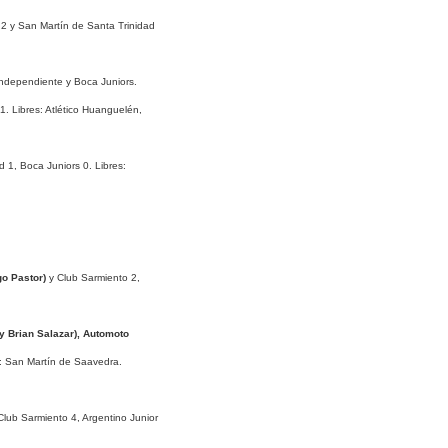
 2 y San Martín de Santa Trinidad
Independiente y Boca Juniors.
1. Libres: Atlético Huanguelén,
 1, Boca Juniors 0. Libres:
go Pastor)
y Club Sarmiento 2,
 y Brian Salazar), Automoto
e: San Martín de Saavedra.
lub Sarmiento 4, Argentino Junior