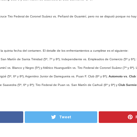
 cruce Tiro Federal de Coronel Suárez vs. Peñarol de Guaminí, pero no se disputó porque no hay 
a quinta fecha del certamen. El detalle de los enfrentamientos a cumplirse es el siguiente:
 San Martín de Santa Trinidad (5ª, 7ª y 8ª); Independiente vs. Empleados de Comercio (5ª y 6ª); 
miní vs. Blanco y Negro (5ª) y Atlético Huanguelén vs. Tiro Federal de Coronel Suárez (7ª y 8ª). 
güé (5ª, 6ª y 8ª); Argentino Junior de Darregueira vs. Puan F. Club (6ª y 8ª);
Automoto vs. Club S
e Saavedra (5ª, 6ª y 8ª); Tiro Federal de Puan vs. San Martín de Carhué (6ª y 8ª) y
Club Sarmien
Tweet