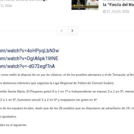
la “Fiesta del M
O, 2026
31 JULIO, 2026
.com/watch?v=4oHPyqLbN3w
.com/watch?v=DgIA6pk1WNE
com/watch?v=-dG72egfTnA
ó como saldo la disputa de un par de clásicos, el de los pueblos alemanes y el de Tornquist, al ll
e divisiones inferiores que organiza la Liga Regional de Fútbol de Coronel Suárez.
ueblo Santa María, El Progreso goleó 8 a 1 en 7ª e Independiente se impuso 3 a 1 en 5ª, mientr
 2 a 1 en 5ª, Automoto venció 3 a 2 en 6ª y empataron sin goles en 8ª.
o de los equipos locales, dado que de los 28 partidos que se disputaron se adueñaron de 16,
on igualados.
ales es el siguiente: