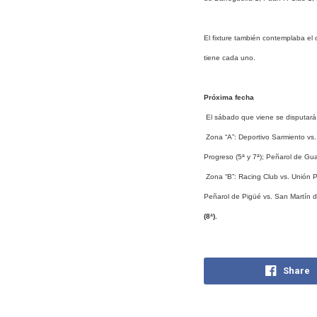
El fixture también contemplaba el
tiene cada uno.
Próxima fecha
El sábado que viene se disputará l
Zona “A”: Deportivo Sarmiento vs.
Progreso (5ª y 7ª); Peñarol de Gua
Zona “B”: Racing Club vs. Unión Pi
Peñarol de Pigüé vs. San Martín d
(8ª).
Share