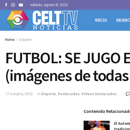
sábado, agosto 8, 2026
INICIO
MUNIC
Home
Deporte
FUTBOL: SE JUGO 
(imágenes de todas 
17 octubre, 2012
in
Deporte
,
Destacadas
,
Videos Destacados
Contenido Relacionad
El Autom
tradicio