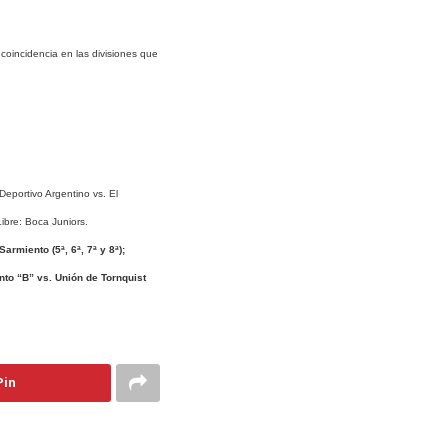
coincidencia en las divisiones que
Deportivo Argentino vs. El
Libre: Boca Juniors.
armiento (5ª, 6ª, 7ª y 8ª);
to “B” vs. Unión de Tornquist
Pin