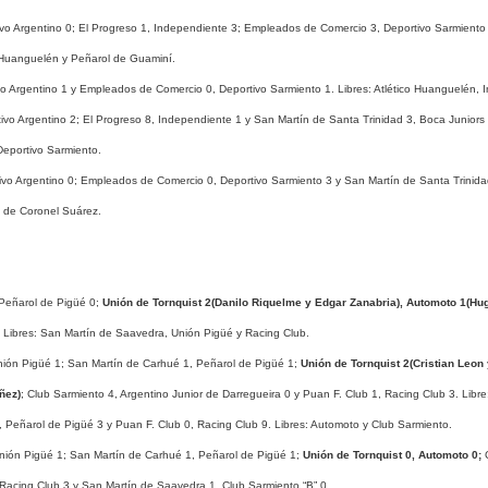
ivo Argentino 0; El Progreso 1, Independiente 3; Empleados de Comercio 3, Deportivo Sarmiento
co Huanguelén y Peñarol de Guaminí.
vo Argentino 1 y Empleados de Comercio 0, Deportivo Sarmiento 1. Libres: Atlético Huanguelén, 
ivo Argentino 2; El Progreso 8, Independiente 1 y San Martín de Santa Trinidad 3, Boca Juniors 
Deportivo Sarmiento.
ivo Argentino 0; Empleados de Comercio 0, Deportivo Sarmiento 3 y San Martín de Santa Trinidad
l de Coronel Suárez.
 Peñarol de Pigüé 0;
Unión de Tornquist 2(Danilo Riquelme y Edgar Zanabria), Automoto 1(Hu
. Libres: San Martín de Saavedra, Unión Pigüé y Racing Club.
nión Pigüé 1; San Martín de Carhué 1, Peñarol de Pigüé 1;
Unión de Tornquist 2(Cristian Leon
ñez)
; Club Sarmiento 4, Argentino Junior de Darregueira 0 y Puan F. Club 1, Racing Club 3. Libr
 Peñarol de Pigüé 3 y Puan F. Club 0, Racing Club 9. Libres: Automoto y Club Sarmiento.
Unión Pigüé 1; San Martín de Carhué 1, Peñarol de Pigüé 1;
Unión de Tornquist 0, Automoto 0;
C
 Racing Club 3 y San Martín de Saavedra 1, Club Sarmiento “B” 0.