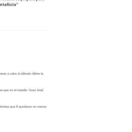
ontañista”
evarse a cabo el sábado último la
as que en el estadio “Juan José
 mientras que 8 quedaron en manos