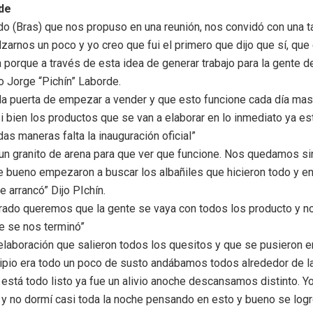
de
do (Bras) que nos propuso en una reunión, nos convidó con una 
lzarnos un poco y yo creo que fui el primero que dijo que sí, qu
 porque a través de esta idea de generar trabajo para la gente d
o Jorge “Pichín” Laborde.
a puerta de empezar a vender y que esto funcione cada día mas.
si bien los productos que se van a elaborar en lo inmediato ya e
as maneras falta la inauguración oficial”
un granito de arena para que ver que funcione. Nos quedamos s
que bueno empezaron a buscar los albañiles que hicieron todo y e
 arrancó” Dijo PIchín.
gurado queremos que la gente se vaya con todos los producto y 
e se nos terminó”
elaboración que salieron todos los quesitos y que se pusieron e
ncipio era todo un poco de susto andábamos todos alrededor de l
está todo listo ya fue un alivio anoche descansamos distinto. Yo
e y no dormí casi toda la noche pensando en esto y bueno se logr