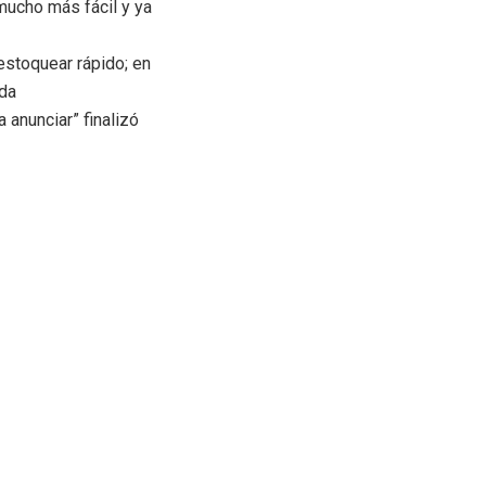
mucho más fácil y ya
estoquear rápido; en
nda
anunciar” finalizó