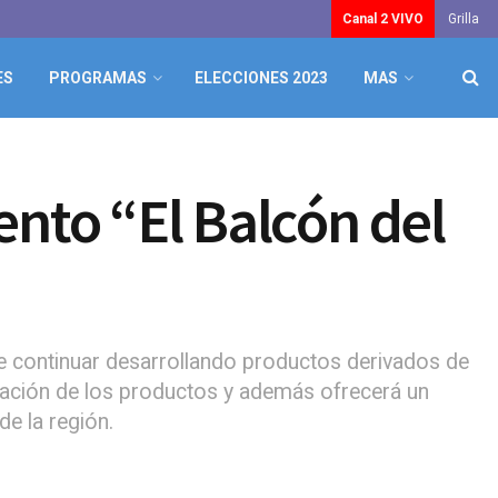
Canal 2 VIVO
Grilla
ES
PROGRAMAS
ELECCIONES 2023
MAS
nto “El Balcón del
de continuar desarrollando productos derivados de
oración de los productos y además ofrecerá un
de la región.