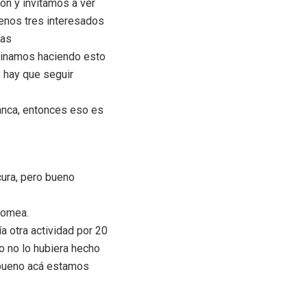
ión y invitamos a ver
menos tres interesados
ras
minamos haciendo esto
 hay que seguir
ranca, entonces eso es
cura, pero bueno
romea.
a otra actividad por 20
o no lo hubiera hecho
e bueno acá estamos