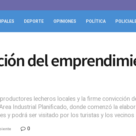
IPALES
DEPORTE
OPINIONES
POLÍTICA
POLICIAL
ión del emprendimie
 productores lecheros locales y la firme convicción 
l Area Industrial Planificado, donde comenzó la elab
 y podrá ser visitado por los turistas y los vecinos 
0
biente