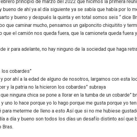
 febrero principio de marzo del 2022 que hicimos la primera reun
y bueno de ahí ya al día siguiente ya se sabía que había por lo 
rto y bueno y después la quinta y en total somos seis “ dice B
o que caminar mucho, pensamos un galponcito chiquitito y ter
 que el camión nos queda fuera, que la camioneta queda fuera y
de ir para adelante, no hay ninguno de la sociedad que haga ret
on los cobardes”
y por ahí a la edad de alguno de nosotros, largarnos con esta lo
cer y la patria no la hicieron los cobardes” subraya
 que ninguna chica se pone a llorar en la tumba de un cobarde” b
 y uno lo hace porque yo lo hago porque me gusta porque yo tení
jé para meterme de lleno a esto Así que si no me hubiese gustad
día a día y bueno son todos los días un desafío distinto así qu
o Bras.