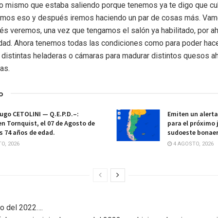
 lo mismo que estaba saliendo porque tenemos ya te digo que cu
mos eso y después iremos haciendo un par de cosas más. Vamo
s veremos, una vez que tengamos el salón ya habilitado, por ah
edad. Ahora tenemos todas las condiciones como para poder hace
distintas heladeras o cámaras para madurar distintos quesos a
as.
o
ugo CETOLINI — Q.E.P.D.–:
Emiten un alert
en Tornquist, el 07 de Agosto de
para el próximo 
os 74 años de edad.
sudoeste bonae
O, 2026
4 AGOSTO, 2026
io del 2022….