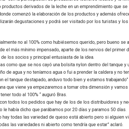
o productos derivados de la leche en un emprendimiento que se i
, donde comenzó la elaboración de los productos y además ofrec
izarán degustaciones y podrá ser visitado por los turistas y los 
ialmente no al 100% como hubiésemos querido, pero bueno se a
e el más mínimo impensado, aparte de los nervios del primer dí
de los socios y principal entusiasta de la idea.
 como que se nos cayó una bolsita nylon dentro del tanque y un
año de agua y no teníamos agua o fui a prender la caldera y no te
on el tanque destapado, anduvo todo bien y estamos trabajando”
mana que viene ya empezaremos a tomar otra dimensión y vamos 
ener todo al 100% “ auguró Bras.
on todos los pedidos que hay de los de los distribuidores y n
o le había dicho que parábamos por 20 días y paramos 50 días.
 no hay todas las variedad de queso está abierto pero si alguien 
das las variedades ni abierto como tendría que estar” aclaró.