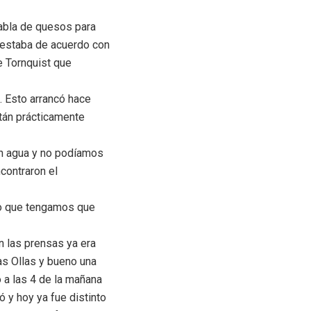
tabla de quesos para
e estaba de acuerdo con
e Tornquist que
 Esto arrancó hace
stán prácticamente
in agua y no podíamos
ncontraron el
no que tengamos que
n las prensas ya era
as Ollas y bueno una
 a las 4 de la mañana
ó y hoy ya fue distinto