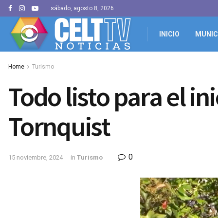
sábado, agosto 8, 2026
INICIO
MUNIC
Home
Turismo
Todo listo para el i
Tornquist
0
15 noviembre, 2024
in
Turismo