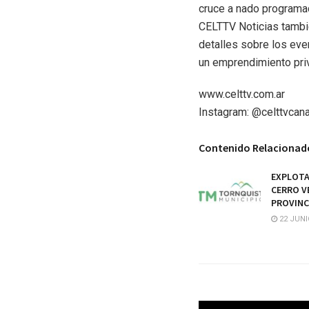
cruce a nado programa
CELTTV Noticias tambié
detalles sobre los eve
un emprendimiento priv
www.celttv.com.ar
Instagram:
@celttvcana
Contenido Relacionad
EXPLOTA
CERRO V
PROVINC
22 JUNI