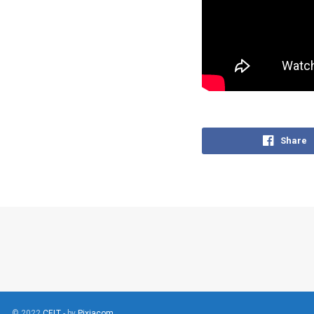
Share
© 2022
CELT
- by
Pixiacom
.