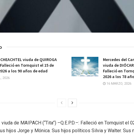
o
SCHEACHTEL viuda de QUIROGA
Mercedes del C
 Falleció en Tornquist el 15 de
viuda de DIÓCARE
 2026 a los 90 años de edad
Falleció en Torn
2026 a los 78 añ
, 2026
16 MARZO, 2026
viuda de MAIPACH (“Tita”) –Q.E.P.D.–: Falleció en Tornquist el 0
s hijos Jorge y Mónica. Sus hijos políticos Silvia y Walter. Sus n