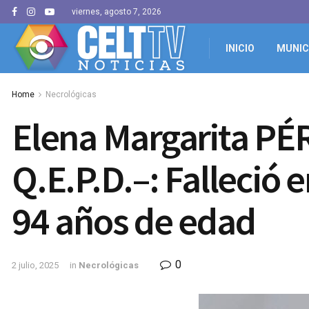
viernes, agosto 7, 2026
INICIO
MUNIC
Home
Necrológicas
Elena Margarita PÉR
Q.E.P.D.–: Falleció e
94 años de edad
0
2 julio, 2025
in
Necrológicas