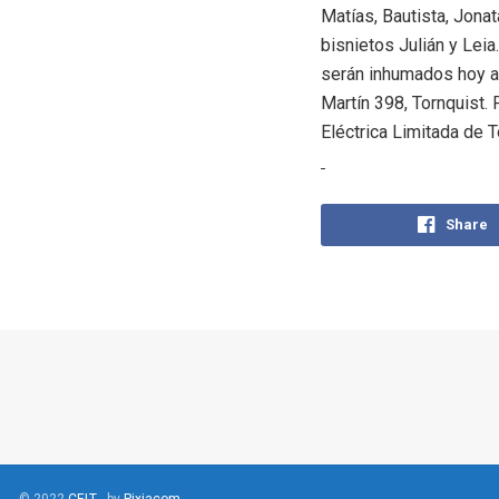
Matías, Bautista, Jonat
bisnietos Julián y Lei
serán inhumados hoy a 
Martín 398, Tornquist. 
Eléctrica Limitada de T
Share
© 2022
CELT
- by
Pixiacom
.