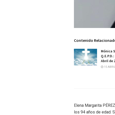
Contenido Relacionad
Mónica 
Q.E.P.D.:
Abril de
15 ABRIL
Elena Margarita PÉREZ 
los 94 años de edad. Su