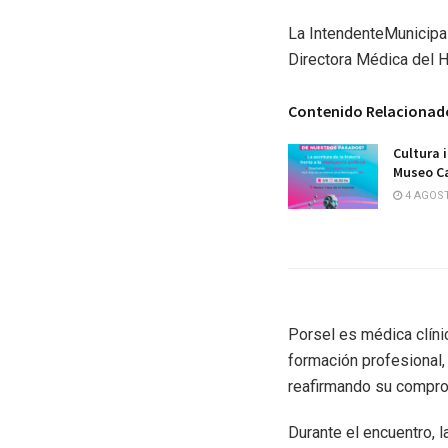
La IntendenteMunicipal
Directora Médica del Ho
Contenido Relacionad
Cultura 
Museo Ca
4 AGOST
Porsel es médica clíni
formación profesional,
reafirmando su compro
Durante el encuentro, l