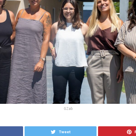
GZab
Tweet