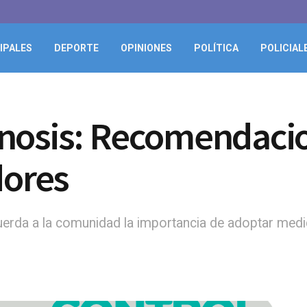
IPALES
DEPORTE
OPINIONES
POLÍTICA
POLICIAL
nosis: Recomendacio
dores
erda a la comunidad la importancia de adoptar medid
.