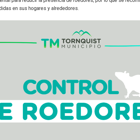
ntal para reducir la presencia de roedores, por lo que se recom
idas en sus hogares y alrededores.