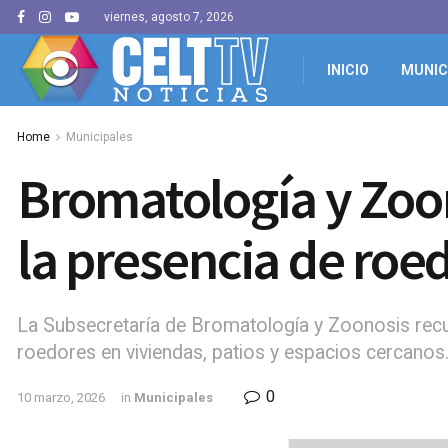
viernes, agosto 7, 2026
INICIO
MUNIC
Home
Municipales
Bromatología y Zoo
la presencia de roe
La Subsecretaría de Bromatología y Zoonosis recu
roedores en viviendas, patios y espacios cercanos
0
10 marzo, 2026
in
Municipales