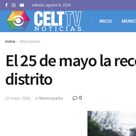
sábado, agosto 8, 2026
INICIO
MUNIC
Home
Municipales
El 25 de mayo la re
distrito
0
22 mayo, 2026
in
Municipales