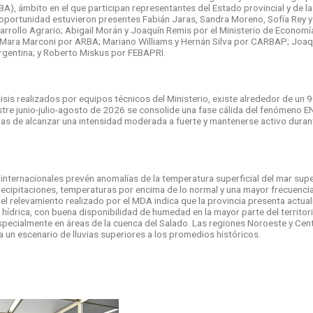
), ámbito en el que participan representantes del Estado provincial y de l
 oportunidad estuvieron presentes Fabián Jaras, Sandra Moreno, Sofía Rey
sarrollo Agrario; Abigail Morán y Joaquín Remis por el Ministerio de Economí
; Mara Marconi por ARBA; Mariano Williams y Hernán Silva por CARBAP; Jo
rgentina; y Roberto Miskus por FEBAPRI.
isis realizados por equipos técnicos del Ministerio, existe alrededor de un
stre junio-julio-agosto de 2026 se consolide una fase cálida del fenómeno E
vas de alcanzar una intensidad moderada a fuerte y mantenerse activo duran
nternacionales prevén anomalías de la temperatura superficial del mar super
ecipitaciones, temperaturas por encima de lo normal y una mayor frecuenci
 el relevamiento realizado por el MDA indica que la provincia presenta actua
hídrica, con buena disponibilidad de humedad en la mayor parte del territor
specialmente en áreas de la cuenca del Salado. Las regiones Noroeste y Ce
a un escenario de lluvias superiores a los promedios históricos.