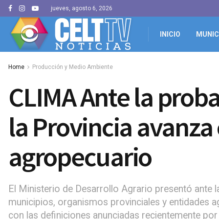
jueves, agosto 6, 2026
INICIO
MUNIC
Home
Producción y Medio Ambiente
CLIMA Ante la proba
la Provincia avanza
agropecuario
El Ministerio de Desarrollo Agrario presentó ante
municipios, organismos provinciales y entidades ag
con las definiciones anunciadas recientemente por 