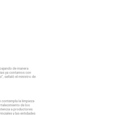
rabajando de manera
rias ya contamos con
”, señaló el ministro de
e contempla la limpieza
rtalecimiento de los
stencia a productores
nciales y las entidades