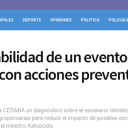
IPALES
DEPORTE
OPINIONES
POLÍTICA
POLICIAL
bilidad de un evento
 con acciones prevent
 la CEDABA un diagnóstico sobre el escenario climáti
ropecuarias para reducir el impacto de posibles exce
el ministro Katopodis.