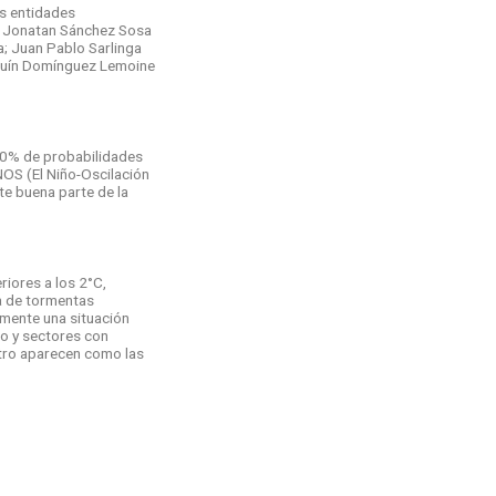
as entidades
 y Jonatan Sánchez Sosa
a; Juan Pablo Sarlinga
aquín Domínguez Lemoine
 90% de probabilidades
NOS (El Niño-Oscilación
te buena parte de la
iores a los 2°C,
a de tormentas
lmente una situación
io y sectores con
ntro aparecen como las