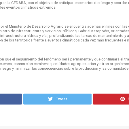
ran la CEDABA, con el objetivo de anticipar escenarios de riesgo y acordar
les eventos climáticos extremos.
or el Ministerio de Desarrollo Agrario se encuentra además en línea con las
istro de Infraestructura y Servicios Públicos, Gabriel Katopodis, orientadas
 infraestructura hídrica y vial, profundizando las tareas de mantenimiento y
n de los territorios frente a eventos climáticos cada vez más frecuentes e i
n que el seguimiento del fenómeno será permanente y que continuará el tr
 cuenca, consorcios camineros, entidades agropecuarias y otros organismos
 riesgo y minimizar las consecuencias sobre la producción y las comunidades
Tweet