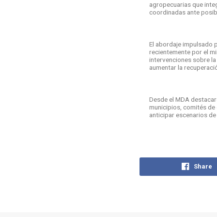
agropecuarias que integ
coordinadas ante posib
El abordaje impulsado p
recientemente por el min
intervenciones sobre la
aumentar la recuperació
Desde el MDA destacaro
municipios, comités de
anticipar escenarios de
Share