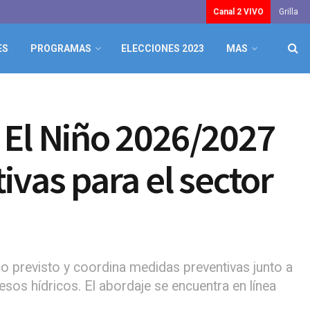
Canal 2 VIVO
Grilla
ES
PROGRAMAS
ELECCIONES 2023
MAS
 El Niño 2026/2027
ivas para el sector
co previsto y coordina medidas preventivas junto a
sos hídricos. El abordaje se encuentra en línea