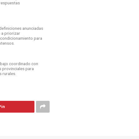
 respuestas
 definiciones anunciadas
 a priorizar
 acondicionamiento para
ntensos.
abajo coordinado con
 provinciales para
 rurales.
Pin