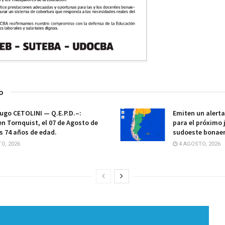
o
ugo CETOLINI — Q.E.P.D.–:
Emiten un alert
en Tornquist, el 07 de Agosto de
para el próximo 
os 74 años de edad.
sudoeste bonae
O, 2026
4 AGOSTO, 2026