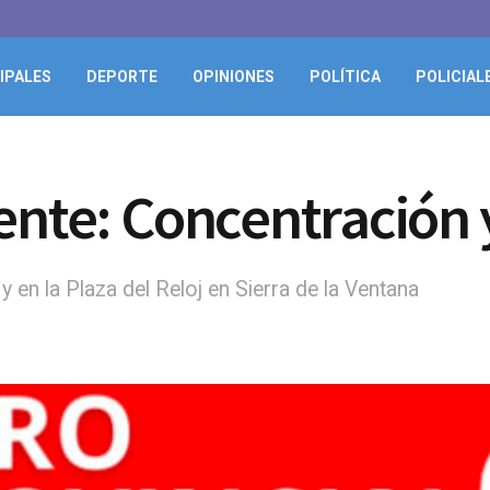
IPALES
DEPORTE
OPINIONES
POLÍTICA
POLICIAL
ente: Concentración 
y en la Plaza del Reloj en Sierra de la Ventana