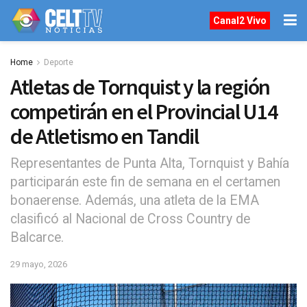
Canal2 Vivo
Home
Deporte
Atletas de Tornquist y la región
competirán en el Provincial U14
de Atletismo en Tandil
Representantes de Punta Alta, Tornquist y Bahía
participarán este fin de semana en el certamen
bonaerense. Además, una atleta de la EMA
clasificó al Nacional de Cross Country de
Balcarce.
29 mayo, 2026